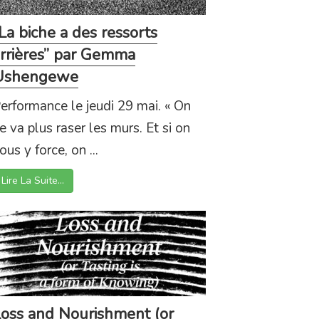
La biche a des ressorts
rrières” par Gemma
Ushengewe
erformance le jeudi 29 mai. « On
e va plus raser les murs. Et si on
ous y force, on ...
Lire La Suite…
oss and Nourishment (or