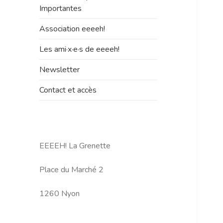
le
Importantes
sous-
menu
Association eeeeh!
Les ami·x·e·s de eeeeh!
Newsletter
Contact et accès
EEEEH! La Grenette
Place du Marché 2
1260 Nyon