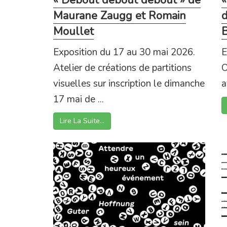
« Debout debout debout » de
«
Maurane Zaugg et Romain
d
Moullet
Exposition du 17 au 30 mai 2026.
E
Atelier de créations de partitions
O
visuelles sur inscription le dimanche
a
17 mai de ...
Lire La Suite…