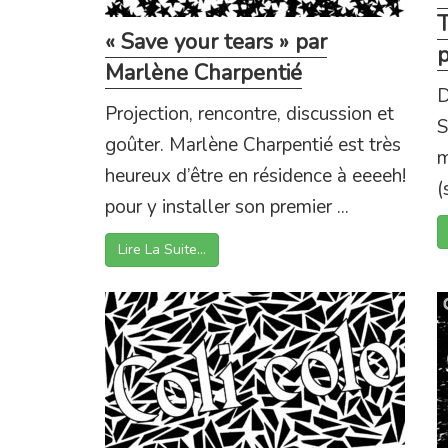
T
« Save your tears » par
p
Marlène Charpentié
D
Projection, rencontre, discussion et
S
goûter. Marlène Charpentié est très
m
heureux d’être en résidence à eeeeh!
(
pour y installer son premier ...
Lire La Suite…