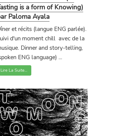
asting is a form of Knowing)
ar Paloma Ayala
îner et récits (langue ENG parlée).
uivi d'un moment chill avec de la
usique. Dinner and story-telling,
spoken ENG language) ...
Lire La Suite…