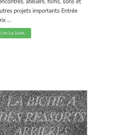
encontres, ateliers, films, sons et
utres projets importants Entrée
rix ...
Lire La Suite…