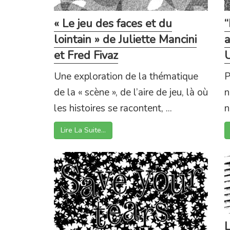
« Le jeu des faces et du
“
lointain » de Juliette Mancini
a
et Fred Fivaz
Une exploration de la thématique
P
de la « scène », de l’aire de jeu, là où
n
les histoires se racontent, ...
n
Lire La Suite…
L