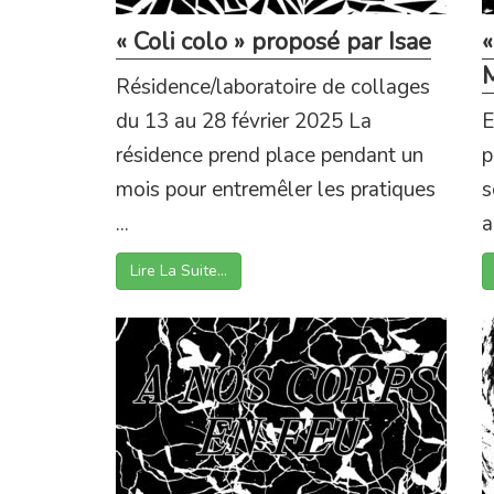
« Coli colo » proposé par Isae
Résidence/laboratoire de collages
du 13 au 28 février 2025 La
E
résidence prend place pendant un
p
mois pour entremêler les pratiques
s
...
a
Lire La Suite…