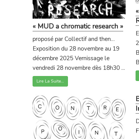
«
« MUD a chromatic research »
E
proposé par Collectif and then…
2
Exposition du 28 novembre au 19
B
décembre 2025 Vernissage le
B
vendredi 28 novembre dès 18h30 ...
Lire La Suite…
B
I
D
F