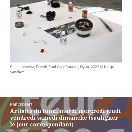
Giulia d’Avenia, Eeeeh!, Soul Care Routine, Nyon, 2022 © Neige
Sanchez
Navigation
PRÉCÉDENT
de
Artistes du lundi mardi mercredi jeudi
Article
l’article
vendredi samedi dimanche (souligner
précédent :
le jour correspondant)