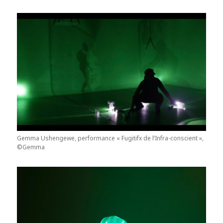
Gemma Ushengewe, performance « Fugitifx de l’Infra-conscient »,
©Gemma