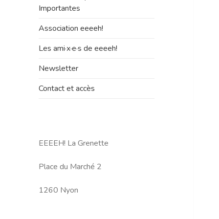
le
Importantes
sous-
menu
Association eeeeh!
Les ami·x·e·s de eeeeh!
Newsletter
Contact et accès
EEEEH! La Grenette
Place du Marché 2
1260 Nyon