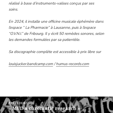
réalisé à base d’instruments-valises conçus par ses
soins.
En 2024, il installe une officine musicale éphémère dans
l’espace “ La Pharmacie” à Lausanne, puis à l’espace
“O.V.N.I.” de Fribourg. Il y écrit 50 remèdes sonores, selon
les demandes formulées par sa patientèle.
Sa discographie complète est accessible à prix libre sur
louisjucker.bandcamp.com
/
humus-records.com
Navigation
PRÉCÉDENT
de
« MUD a chromatic research »
Article
l’article