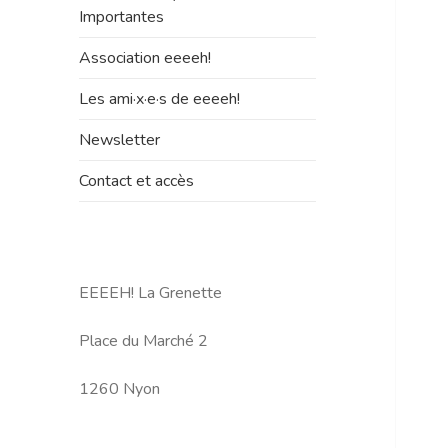
le
Importantes
sous-
menu
Association eeeeh!
Les ami·x·e·s de eeeeh!
Newsletter
Contact et accès
EEEEH! La Grenette
Place du Marché 2
1260 Nyon