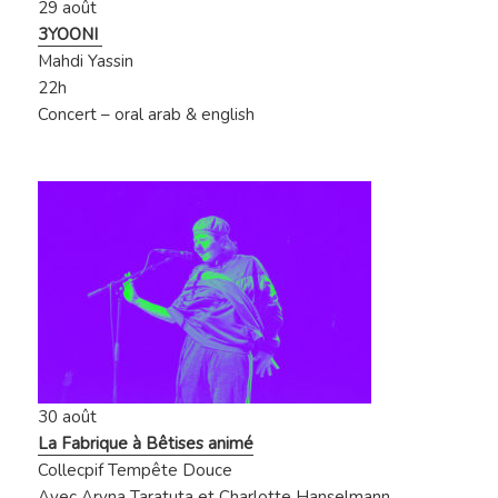
29 août
3YOONI
Mahdi Yassin
22h
Concert – oral arab & english
30 août
La Fabrique à Bêtises animé
Collecpif Tempête Douce
Avec Aryna Taratuta et Charlotte Hanselmann