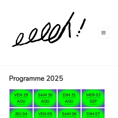
MENU
ET
WIDGETS
Programme 2025
VEN 29
SAM 30
DIM 31
MER 03
AOU
AOU
AOU
SEP
JEU 04
VEN 05
SAM 06
DIM 07