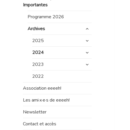
le
Importantes
sous-
menu
Programme 2026
ouvrir
Archives
le
ouvrir
sous-
2025
le
menu
ouvrir
sous-
2024
le
menu
ouvrir
sous-
2023
le
menu
sous-
2022
menu
Association eeeeh!
Les ami·x·e·s de eeeeh!
Newsletter
Contact et accès