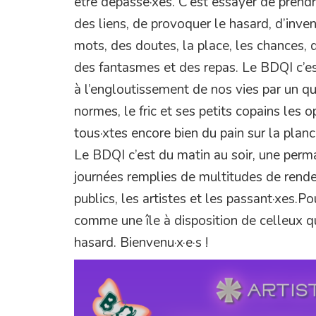
être dépassé·xes. C’est essayer de prendr
des liens, de provoquer le hasard, d’inven
mots, des doutes, la place, les chances, d
des fantasmes et des repas. Le BDQI c’es
à l’engloutissement de nos vies par un quo
normes, le fric et ses petits copains les 
tous·xtes encore bien du pain sur la planc
Le BDQI c’est du matin au soir, une per
journées remplies de multitudes de rende
publics, les artistes et les passant·xes.Po
comme une île à disposition de celleux qu
hasard. Bienvenu·x·e·s !