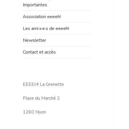
le
Importantes
sous-
menu
Association eeeeh!
Les ami·x·e·s de eeeeh!
Newsletter
Contact et accès
EEEEH! La Grenette
Place du Marché 2
1260 Nyon