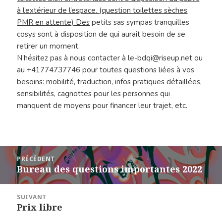
à l’extérieur de l’espace. (question toilettes sèches
PMR en attente) Des
petits sas sympas tranquilles
cosys sont à disposition de qui aurait besoin de se
retirer un moment.
N’hésitez pas à nous contacter à le-bdqi@riseup.net ou
au +41774737746 pour toutes questions liées à vos
besoins: mobilité, traduction, infos pratiques détaillées,
sensibilités, cagnottes pour les personnes qui
manque
nt
de moyens pour financer leur trajet
,
etc.
Navigation
PRÉCÉDENT
de
Bureau des questions importantes 2022
Article
l’article
précédent :
SUIVANT
Prix libre
Article
suivant :