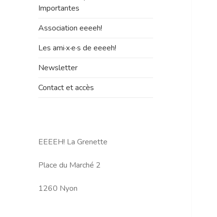
le
Importantes
sous-
menu
Association eeeeh!
Les ami·x·e·s de eeeeh!
Newsletter
Contact et accès
EEEEH! La Grenette
Place du Marché 2
1260 Nyon