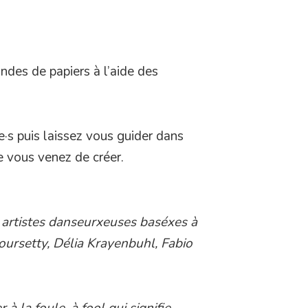
andes de papiers à l’aide des
e·s puis laissez vous guider dans
e vous venez de créer.
q artistes danseurxeuses baséxes à
ursetty, Délia Krayenbuhl, Fabio
à la foule, à fool qui signifie