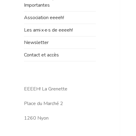
le
Importantes
sous-
menu
Association eeeeh!
Les ami·x·e·s de eeeeh!
Newsletter
Contact et accès
EEEEH! La Grenette
Place du Marché 2
1260 Nyon