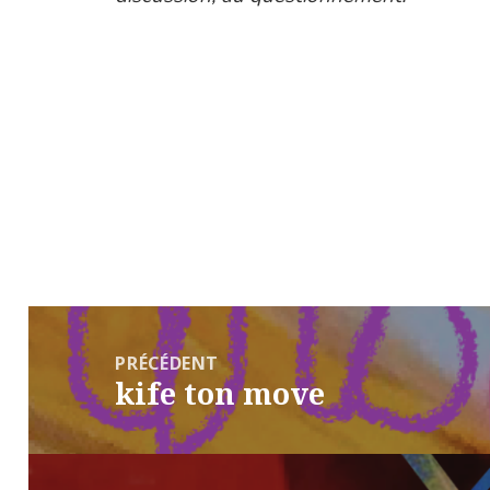
Navigation
de
PRÉCÉDENT
kife ton move
l’article
Article
précédent :