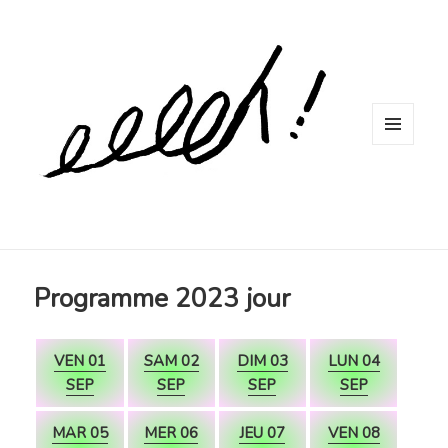
MENU
ET
WIDGETS
Programme 2023 jour
VEN 01
SAM 02
DIM 03
LUN 04
SEP
SEP
SEP
SEP
MAR 05
MER 06
JEU 07
VEN 08