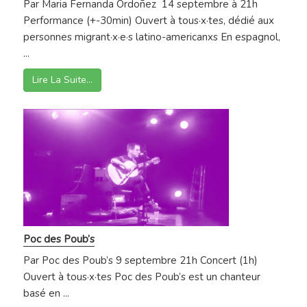
Par Maria Fernanda Ordoñez 14 septembre à 21h
Performance (+-30min) Ouvert à tous·x·tes, dédié aux
personnes migrant·x·e·s latino-americanxs En espagnol,
...
Lire La Suite…
Poc des Poub’s
Par Poc des Poub’s 9 septembre 21h Concert (1h)
Ouvert à tous·x·tes Poc des Poub’s est un chanteur
basé en ...