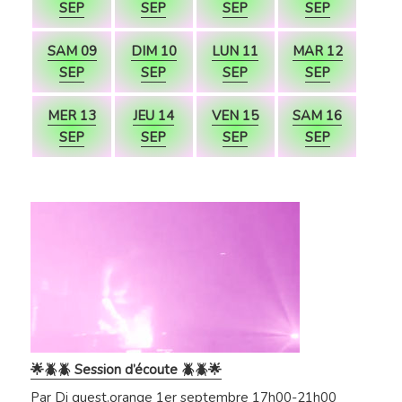
SEP
SEP
SEP
SEP
SAM 09
DIM 10
LUN 11
MAR 12
SEP
SEP
SEP
SEP
MER 13
JEU 14
VEN 15
SAM 16
SEP
SEP
SEP
SEP
🌟🪲🪲 Session d’écoute 🪲🪲🌟
Par Dj quest.orange 1er septembre 17h00-21h00