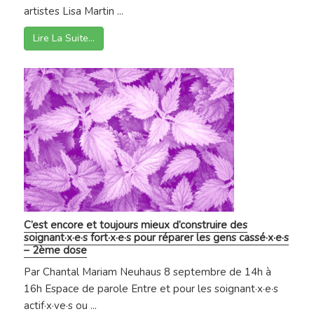
artistes Lisa Martin ...
Lire La Suite…
C’est encore et toujours mieux d’construire des
soignant·x·e·s fort·x·e·s pour réparer les gens cassé·x·e·s
– 2ème dose
Par Chantal Mariam Neuhaus 8 septembre de 14h à
16h Espace de parole Entre et pour les soignant·x·e·s
actif·x·ve·s ou ...