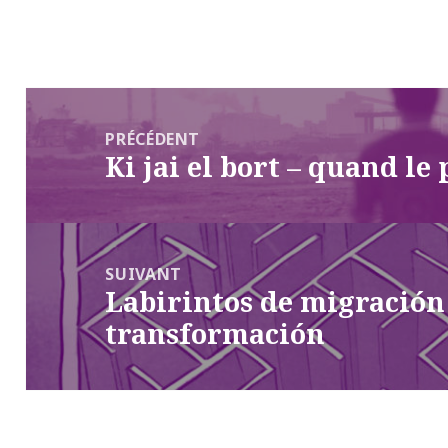
Navigation
de
PRÉCÉDENT
Ki jai el bort – quand le
l’article
Article
précédent :
SUIVANT
Labirintos de migración
Article
transformación
suivant :