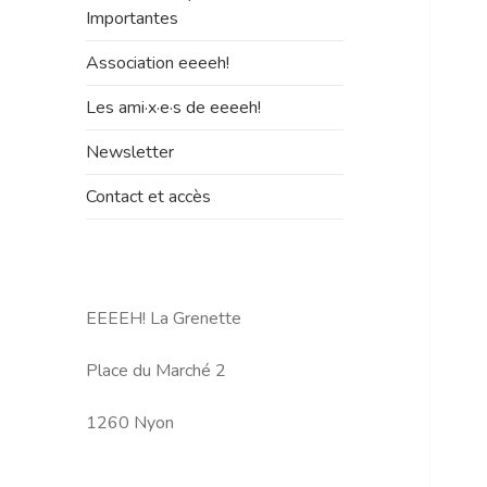
le
Importantes
sous-
menu
Association eeeeh!
Les ami·x·e·s de eeeeh!
Newsletter
Contact et accès
EEEEH! La Grenette
Place du Marché 2
1260 Nyon