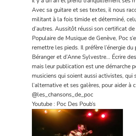
il y a un an et prend tranquillement ses 
Avec sa guitare et ses textes, il nous rac
militant à la fois timide et déterminé, ce
d’autres. Aussitôt réussi son certificat d
Populaire de Musique de Genève, Poc s’es
remettre les pieds. Il préfère l’énergie du
Béranger et d’Anne Sylvestre… Écrire des
mais leur publication est une démarche po
musiciens qui soient aussi activistes, qui so
l’alternative et ses galères, pour aider à
@les_chansons_de_poc
Youtube : Poc Des Poub’s