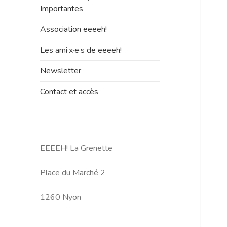
le
Importantes
sous-
menu
Association eeeeh!
Les ami·x·e·s de eeeeh!
Newsletter
Contact et accès
EEEEH! La Grenette
Place du Marché 2
1260 Nyon