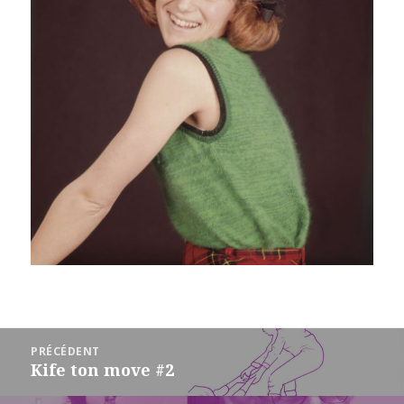
Navigation
PRÉCÉDENT
de
Kife ton move #2
Article
l’article
précédent :