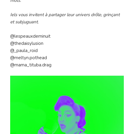
mots.
Iels vous invitent à partager leur univers drôle, grinçant
et subjuguant.
@lespeauxdeminuit
@thedaisylusion
@_paula_roid
@meltyn.pothead
@mama_tituba.drag