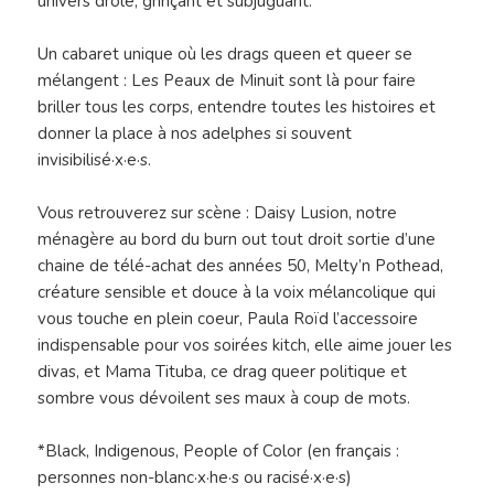
univers drôle, grinçant et subjuguant.
Un cabaret unique où les drags queen et queer se
mélangent : Les Peaux de Minuit sont là pour faire
briller tous les corps, entendre toutes les histoires et
donner la place à nos adelphes si souvent
invisibilisé·x·e·s.
Vous retrouverez sur scène : Daisy Lusion, notre
ménagère au bord du burn out tout droit sortie d’une
chaine de télé-achat des années 50, Melty’n Pothead,
créature sensible et douce à la voix mélancolique qui
vous touche en plein coeur, Paula Roïd l’accessoire
indispensable pour vos soirées kitch, elle aime jouer les
divas, et Mama Tituba, ce drag queer politique et
sombre vous dévoilent ses maux à coup de mots.
*Black, Indigenous, People of Color (en français :
personnes non-blanc·x·he·s ou racisé·x·e·s)