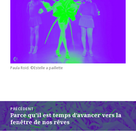
Paula Roïd. ©Estelle a paillette
Navigation
PRÉCÉDENT
de
Parce qu’il est temps d’avancer vers la
Article
l’article
fenêtre de nos rêves
précédent :