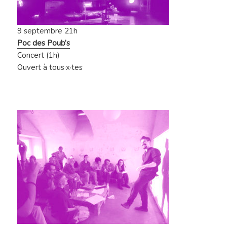
9
septembre
21h
Poc des Poub’s
Concert (1h)
Ouvert à tous·x·tes