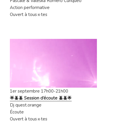
Pascale & Valeska Romero Curiqueo
Action performative
Ouvert à tous·x·tes
1er septembre 17h00-21h00
🌟🪲🪲 Session d’écoute 🪲🪲🌟
Dj quest.orange
Écoute
Ouvert à tous·x·tes