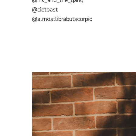
@ink_and_the_gang
@cietoast
@almostlibrabutscorpio