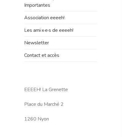
le
Importantes
sous-
menu
Association eeeeh!
Les ami·x·e·s de eeeeh!
Newsletter
Contact et accès
EEEEH! La Grenette
Place du Marché 2
1260 Nyon