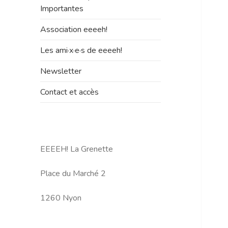
le
Importantes
sous-
menu
Association eeeeh!
Les ami·x·e·s de eeeeh!
Newsletter
Contact et accès
EEEEH! La Grenette
Place du Marché 2
1260 Nyon