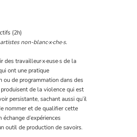
tifs (2h)
 artistes non-blanc·x·che·s.
r des travailleur·x·euse·s de la
 qui ont une pratique
ion ou de programmation dans des
 produisent de la violence qui est
oir persistante, sachant aussi qu’il
, de nommer et de qualifier cette
’un échange d’expériences
 un outil de production de savoirs.