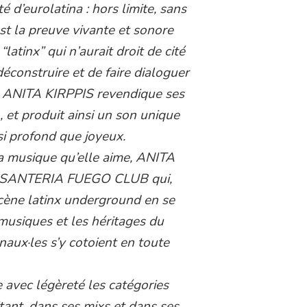
é d’eurolatina : hors limite, sans
est la preuve vivante et sonore
latinx” qui n’aurait droit de cité
déconstruire et de faire dialoguer
s, ANITA KIRPPIS revendique ses
 et produit ainsi un son unique
i profond que joyeux.
la musique qu’elle aime, ANITA
ées SANTERIA FUEGO CLUB qui,
cène latinx underground en se
 musiques et les héritages du
onaux·les s’y cotoient en toute
 avec légèreté les catégories
vitant, dans ses mixs et dans ses