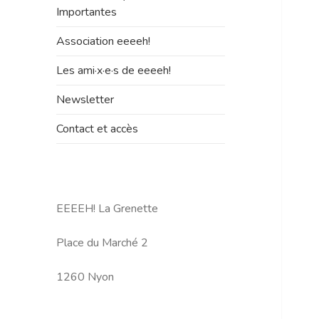
le
Importantes
sous-
menu
Association eeeeh!
Les ami·x·e·s de eeeeh!
Newsletter
Contact et accès
EEEEH! La Grenette
Place du Marché 2
1260 Nyon