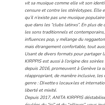
vit sa musique comme elle vit son identit
censure et contre les stéréotypes. Elle 
qu’il n’existe pas une musique populaire “
que dans les “clubs latinxs”. En plus de 
les sons traditionnels et contemporain
influences pop, y mélange du reggaeton,
mais étrangement confortable, tout auss
Usant de divers formats pour partager 
KIRPPIS est aussi à l’origine des soir
depuis 2016, promeuvent à Genève la s
réappropriant, de manière inclusive, les
genre : DJ·xette·s locaux·les et internati
liberté et mixité.
Depuis 2017, ANITA KIRPPIS déstabilise
éculées du “ici” et du “ailleurs”, vous in