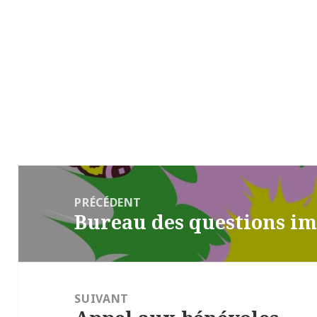
Navigation
de
PRÉCÉDENT
Bureau des questions i
l’article
Article
précédent :
SUIVANT