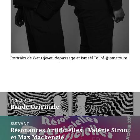
Portraits de Wetu @wetudepassage et Ismaël Touré @ismatoure
Navigation
PRÉCÉDENT
de
Bande Originale
Article
l’article
précédent :
SUIVANT
Résonances Artificielles – Valérie Siron
Article
et Max Mackenzie
suivant :