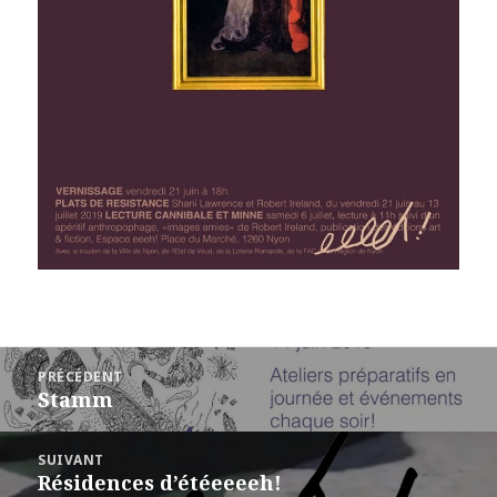
Navigation
PRÉCÉDENT
de
Stamm
Article
l’article
précédent :
SUIVANT
Résidences d’étéeeeeh!
Article