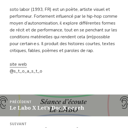
soto labor (1993, FR) est un poète, artiste visuel et
performeur. Fortement influencé par le hip-hop comme
moyen d’autonomisation, il explore différentes formes
de récit et de performance, tout en se penchant sur les
conditions matérielles qui rendent cela (im)possible
pour certain·e·s. Il produit des histoires courtes, textes
critiques, fables, poèmes et paroles de rap.
site web
@s_t_o_a_s_t_o
Navigation
PRÉCÉDENT
de
Le Labo X Let’s Doc X eeeeh
Article
l’article
précédent :
SUIVANT