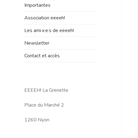
le
Importantes
sous-
menu
Association eeeeh!
Les ami·x·e·s de eeeeh!
Newsletter
Contact et accès
EEEEH! La Grenette
Place du Marché 2
1260 Nyon