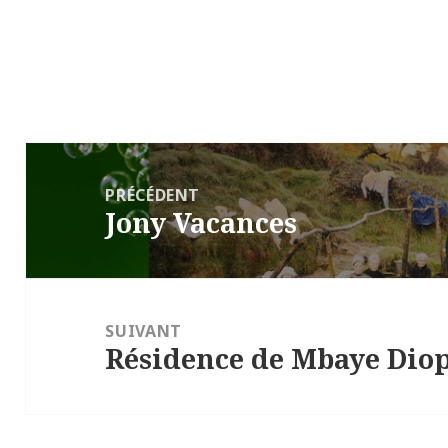
Navigation
de
PRÉCÉDENT
Jony Vacances
l’article
Article
précédent :
SUIVANT
Résidence de Mbaye Dio
Article
suivant :